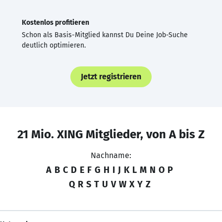
Kostenlos profitieren
Schon als Basis-Mitglied kannst Du Deine Job-Suche
deutlich optimieren.
Jetzt registrieren
21 Mio. XING Mitglieder, von A bis Z
Nachname:
A
B
C
D
E
F
G
H
I
J
K
L
M
N
O
P
Q
R
S
T
U
V
W
X
Y
Z