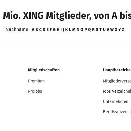
 Mio. XING Mitglieder, von A bi
Nachname:
A
B
C
D
E
F
G
H
I
J
K
L
M
N
O
P
Q
R
S
T
U
V
W
X
Y
Z
Mitgliedschaften
Hauptbereiche
Premium
Mitgliederverz
ProJobs
Jobs Verzeichn
Unternehmen
Berufsverzeich