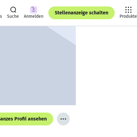
Stellenanzeige schalten
ts
Suche
Anmelden
Produkte
anzes Profil ansehen