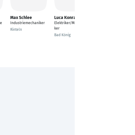
Max Schlee
Luca Konrad
Andreas Becker
te
Industriemechaniker
Elektriker/Mechatroni
Project Leader
ker
Rinteln
Saarbrücken
Bad König