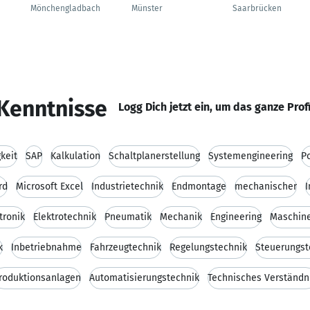
Mönchengladbach
Münster
Saarbrücken
Kenntnisse
Logg Dich jetzt ein, um das ganze Prof
keit
SAP
Kalkulation
Schaltplanerstellung
Systemengineering
P
rd
Microsoft Excel
Industrietechnik
Endmontage
mechanischer
I
tronik
Elektrotechnik
Pneumatik
Mechanik
Engineering
Maschin
k
Inbetriebnahme
Fahrzeugtechnik
Regelungstechnik
Steuerungst
roduktionsanlagen
Automatisierungstechnik
Technisches Verständn