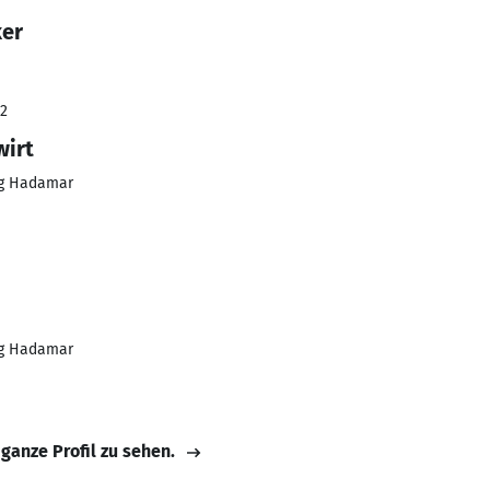
ker
22
wirt
rg Hadamar
rg Hadamar
 ganze Profil zu sehen.