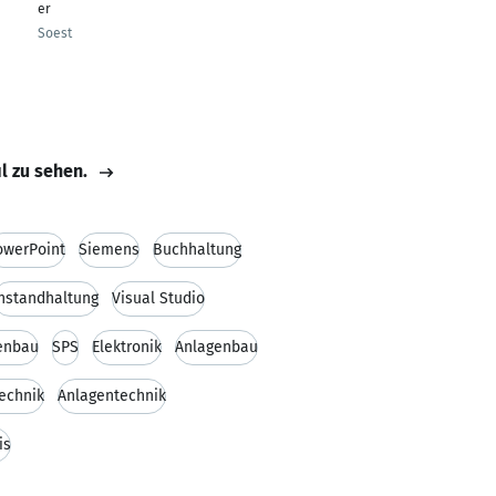
er
Soest
il zu sehen.
owerPoint
Siemens
Buchhaltung
nstandhaltung
Visual Studio
enbau
SPS
Elektronik
Anlagenbau
echnik
Anlagentechnik
is