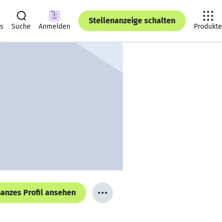
Stellenanzeige schalten
ts
Suche
Anmelden
Produkte
anzes Profil ansehen