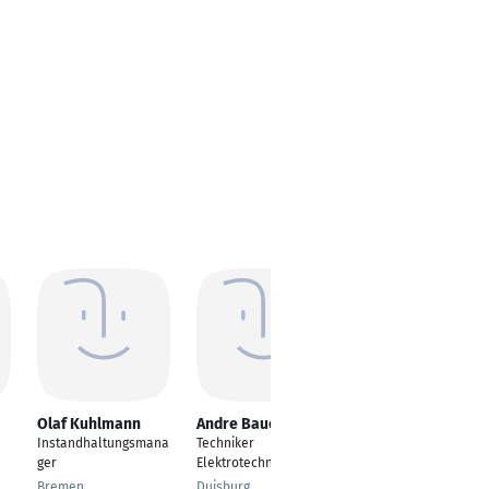
Olaf Kuhlmann
Andre Bauer
Maxim Prosin
Instandhaltungsmana
Techniker
Ingenieur
ger
Elektrotechnik
Automatisierungstech
nik
Bremen
Duisburg