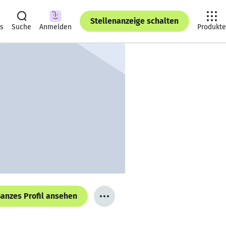
Stellenanzeige schalten
ts
Suche
Anmelden
Produkte
anzes Profil ansehen