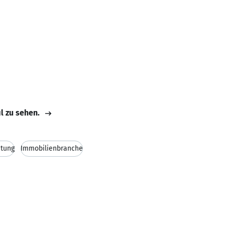
il zu sehen.
atung
Immobilienbranche