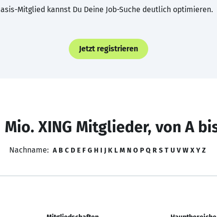
asis-Mitglied kannst Du Deine Job-Suche deutlich optimieren.
Jetzt registrieren
 Mio. XING Mitglieder, von A bi
Nachname:
A
B
C
D
E
F
G
H
I
J
K
L
M
N
O
P
Q
R
S
T
U
V
W
X
Y
Z