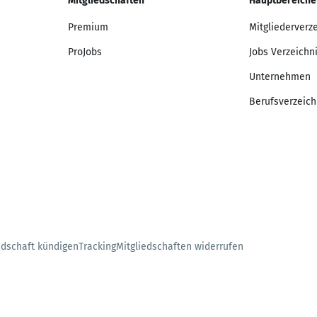
Mitgliedschaften
Hauptbereiche
Premium
Mitgliederverz
ProJobs
Jobs Verzeichn
Unternehmen
Berufsverzeich
edschaft kündigen
Tracking
Mitgliedschaften widerrufen