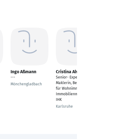
Ingo Aßmann
Cristina Alves
Stefan Karb
---
Senior- Expert-
Recruiting und
Maklerin, Bewerterin
Unterstützung für
Mönchengladbach
für Wohnimmobilien,
motivierte Vertriebler
Immobilienmaklerin
Mannheim-Sandhofen
IHK
Karlsruhe