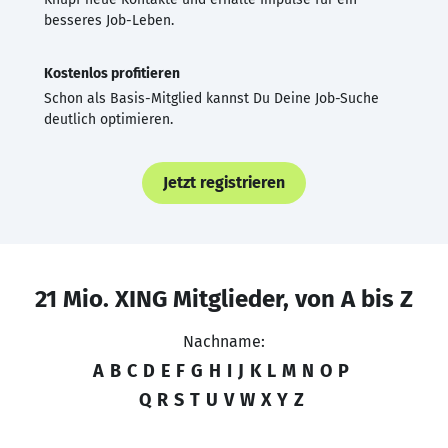
besseres Job-Leben.
Kostenlos profitieren
Schon als Basis-Mitglied kannst Du Deine Job-Suche
deutlich optimieren.
Jetzt registrieren
21 Mio. XING Mitglieder, von A bis Z
Nachname:
A
B
C
D
E
F
G
H
I
J
K
L
M
N
O
P
Q
R
S
T
U
V
W
X
Y
Z