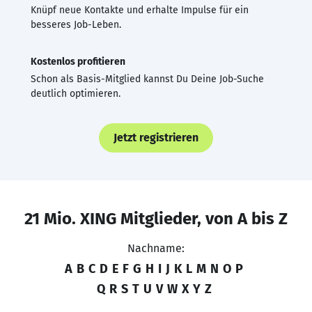
Knüpf neue Kontakte und erhalte Impulse für ein
besseres Job-Leben.
Kostenlos profitieren
Schon als Basis-Mitglied kannst Du Deine Job-Suche
deutlich optimieren.
Jetzt registrieren
21 Mio. XING Mitglieder, von A bis Z
Nachname:
A
B
C
D
E
F
G
H
I
J
K
L
M
N
O
P
Q
R
S
T
U
V
W
X
Y
Z