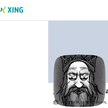
Janson ButtonSm
Angestellt, Leiter Steuern,