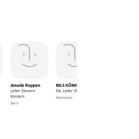
Amade Ruppen
NILS KÖNIG
Annika Oberschelp
Leiter Steuern
Stv. Leiter Steuern
Group Tax & Transfer
Konzern
Pricing - Head of
Hannover
International Tax |
Bern
Head of National Tax
Wermelskirchen