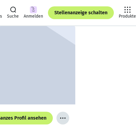
Stellenanzeige schalten
ts
Suche
Anmelden
Produkte
anzes Profil ansehen