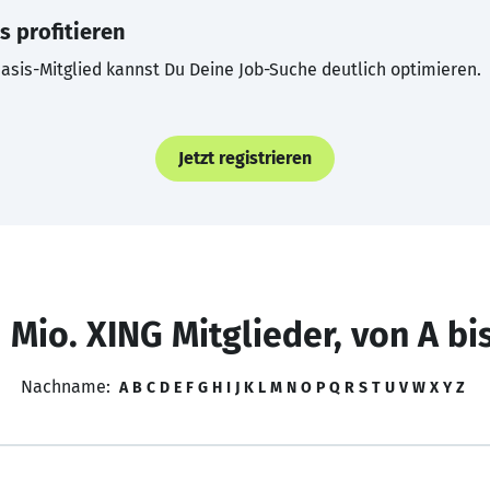
s profitieren
asis-Mitglied kannst Du Deine Job-Suche deutlich optimieren.
Jetzt registrieren
 Mio. XING Mitglieder, von A bi
Nachname:
A
B
C
D
E
F
G
H
I
J
K
L
M
N
O
P
Q
R
S
T
U
V
W
X
Y
Z