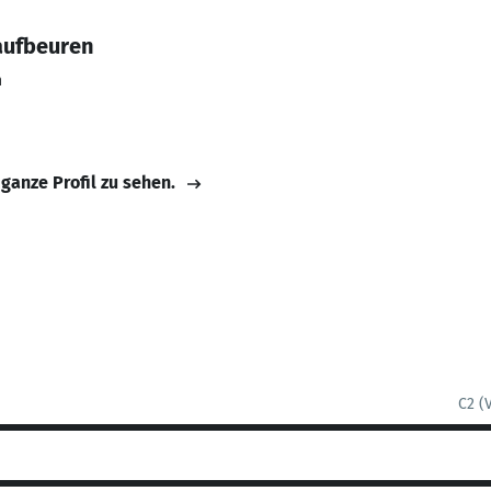
aufbeuren
n
 ganze Profil zu sehen.
C2 (