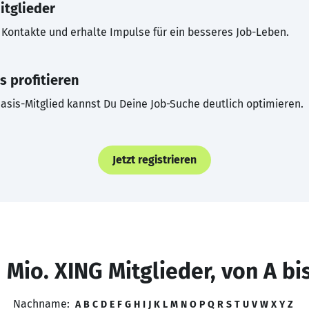
itglieder
Kontakte und erhalte Impulse für ein besseres Job-Leben.
s profitieren
asis-Mitglied kannst Du Deine Job-Suche deutlich optimieren.
Jetzt registrieren
 Mio. XING Mitglieder, von A bi
Nachname:
A
B
C
D
E
F
G
H
I
J
K
L
M
N
O
P
Q
R
S
T
U
V
W
X
Y
Z