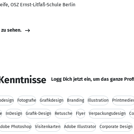
ife, OSZ Ernst-Litfaß-Schule Berlin
e zu sehen.
Kenntnisse
Logg Dich jetzt ein, um das ganze Prof
design
Fotografie
Grafikdesign
Branding
Illustration
Printmedie
fe
InDesign
Grafik-Design
Retusche
Flyer
Verpackungsdesign
Co
Adobe Photoshop
Visitenkarten
Adobe Illustrator
Corporate Design