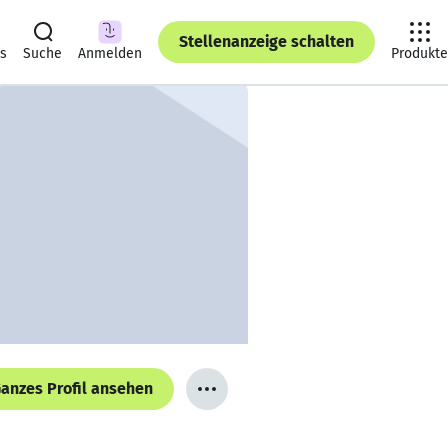
Stellenanzeige schalten
ts
Suche
Anmelden
Produkte
anzes Profil ansehen