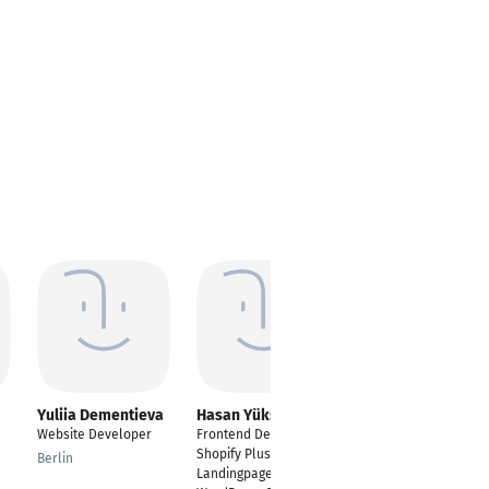
Yuliia Dementieva
Hasan Yüksel
Stephan Schröder
Website Developer
Frontend Developer |
Geschäftsführer
Shopify Plus 2.0 |
Berlin
Leipzig
Landingpage |