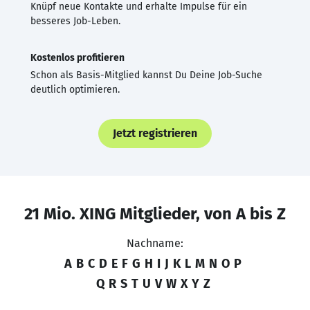
Knüpf neue Kontakte und erhalte Impulse für ein
besseres Job-Leben.
Kostenlos profitieren
Schon als Basis-Mitglied kannst Du Deine Job-Suche
deutlich optimieren.
Jetzt registrieren
21 Mio. XING Mitglieder, von A bis Z
Nachname:
A
B
C
D
E
F
G
H
I
J
K
L
M
N
O
P
Q
R
S
T
U
V
W
X
Y
Z