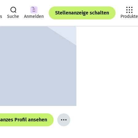
Stellenanzeige schalten
ts
Suche
Anmelden
Produkte
anzes Profil ansehen