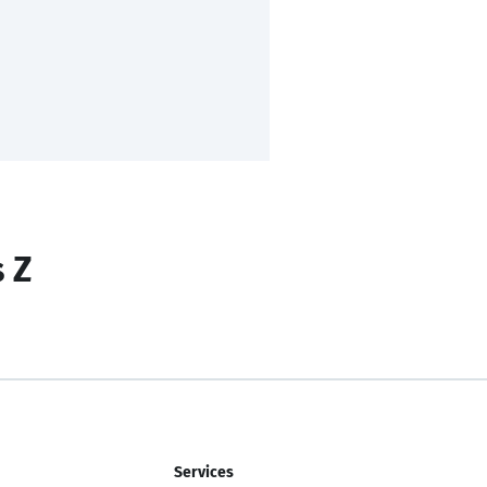
s Z
Services