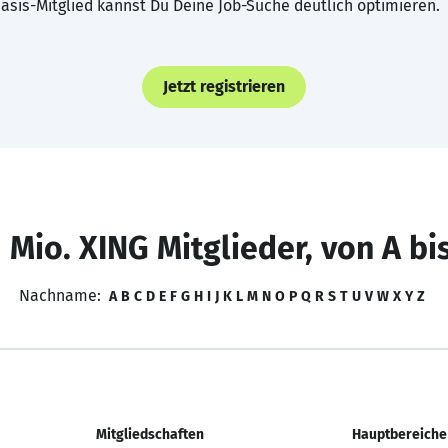
asis-Mitglied kannst Du Deine Job-Suche deutlich optimieren.
Jetzt registrieren
 Mio. XING Mitglieder, von A bi
Nachname:
A
B
C
D
E
F
G
H
I
J
K
L
M
N
O
P
Q
R
S
T
U
V
W
X
Y
Z
Mitgliedschaften
Hauptbereiche