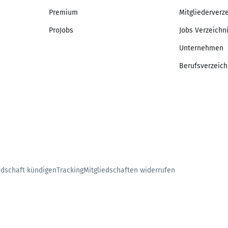
Premium
Mitgliederverz
ProJobs
Jobs Verzeichn
Unternehmen
Berufsverzeich
edschaft kündigen
Tracking
Mitgliedschaften widerrufen