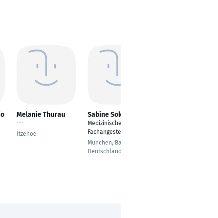
io
Melanie Thurau
Sabine Sokolowski
Laura Zink
---
Medizinische
Medizinische
Fachangestellte
Assistenz
Itzehoe
München, Bayern,
Schweinfurt
Deutschland