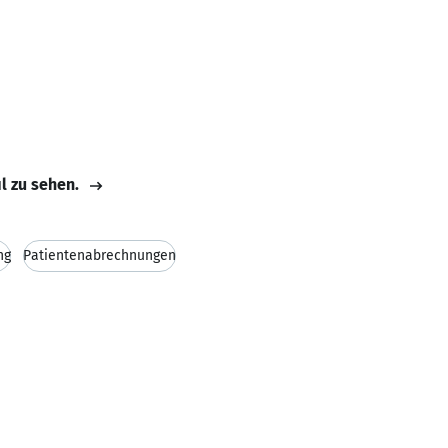
il zu sehen.
ng
Patientenabrechnungen