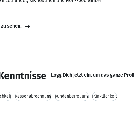
 Einzelhandel, KiK Textilien und Non-Food GmbH
e zu sehen.
Kenntnisse
Logg Dich jetzt ein, um das ganze Prof
chkeit
Kassenabrechnung
Kundenbetreuung
Pünktlichkeit