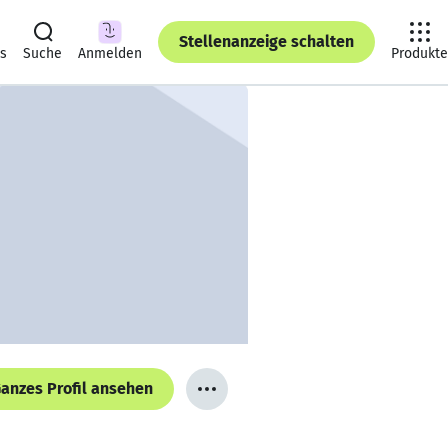
Stellenanzeige schalten
ts
Suche
Anmelden
Produkte
anzes Profil ansehen