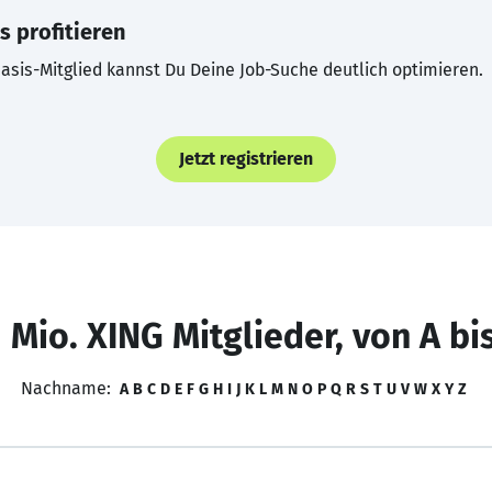
s profitieren
asis-Mitglied kannst Du Deine Job-Suche deutlich optimieren.
Jetzt registrieren
 Mio. XING Mitglieder, von A bi
Nachname:
A
B
C
D
E
F
G
H
I
J
K
L
M
N
O
P
Q
R
S
T
U
V
W
X
Y
Z