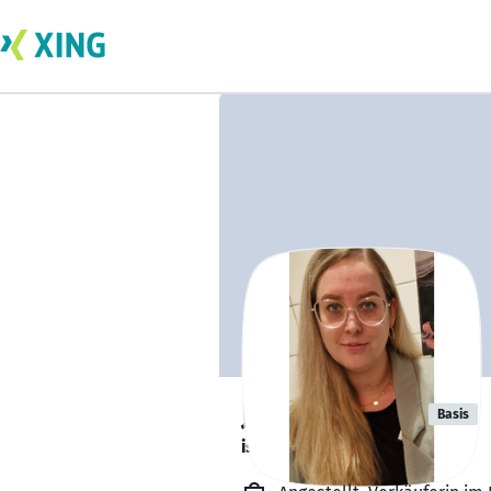
Jasmin Plank
Basis
ist im Urlaub. ⛰