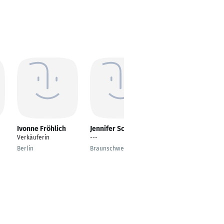
Ivonne Fröhlich
Jennifer Schäfer
sabine Thalheim
Verkäuferin
---
---
Berlin
Braunschweig
Leipzig