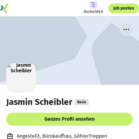
Job posten
Anmelden
Jasmin Scheibler
Basis
Ganzes Profil ansehen
Angestellt, Bürokauffrau, GöhlerTreppen