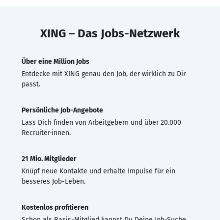
XING – Das Jobs-Netzwerk
Über eine Million Jobs
Entdecke mit XING genau den Job, der wirklich zu Dir
passt.
Persönliche Job-Angebote
Lass Dich finden von Arbeitgebern und über 20.000
Recruiter·innen.
21 Mio. Mitglieder
Knüpf neue Kontakte und erhalte Impulse für ein
besseres Job-Leben.
Kostenlos profitieren
Schon als Basis-Mitglied kannst Du Deine Job-Suche