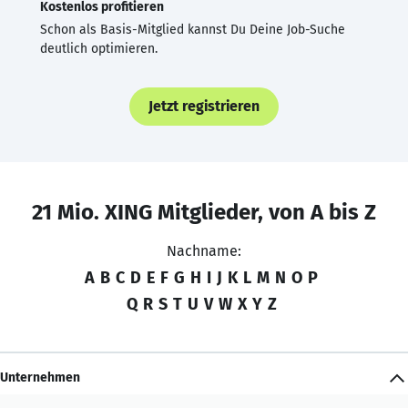
Kostenlos profitieren
Schon als Basis-Mitglied kannst Du Deine Job-Suche
deutlich optimieren.
Jetzt registrieren
21 Mio. XING Mitglieder, von A bis Z
Nachname:
A
B
C
D
E
F
G
H
I
J
K
L
M
N
O
P
Q
R
S
T
U
V
W
X
Y
Z
Unternehmen