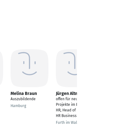
Melina Braun
Jürgen Altmann
Stefanie Meister
Auszubildende
offen für neue
Personalsachbearbei
Projekte im Bereich
terin
Hamburg
HR, Head of HR oder
Gunzenhausen
HR Business Partner
Furth im Wald