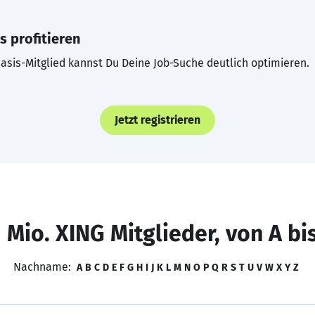
s profitieren
asis-Mitglied kannst Du Deine Job-Suche deutlich optimieren.
Jetzt registrieren
 Mio. XING Mitglieder, von A bi
Nachname:
A
B
C
D
E
F
G
H
I
J
K
L
M
N
O
P
Q
R
S
T
U
V
W
X
Y
Z