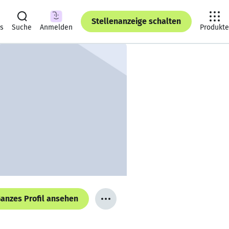
Stellenanzeige schalten
ts
Suche
Anmelden
Produkte
anzes Profil ansehen