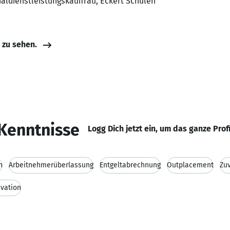
naldienstleistungskauffrau, Eckert Schulen
e zu sehen.
Kenntnisse
Logg Dich jetzt ein, um das ganze Prof
n
Arbeitnehmerüberlassung
Entgeltabrechnung
Outplacement
Zuv
ivation