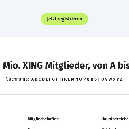
Jetzt registrieren
 Mio. XING Mitglieder, von A bi
Nachname:
A
B
C
D
E
F
G
H
I
J
K
L
M
N
O
P
Q
R
S
T
U
V
W
X
Y
Z
Mitgliedschaften
Hauptbereiche