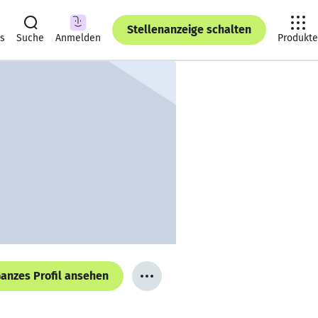
Stellenanzeige schalten
ts
Suche
Anmelden
Produkte
anzes Profil ansehen