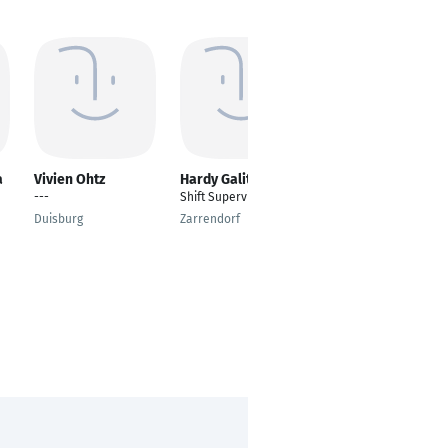
a
Vivien Ohtz
Hardy Galitz
Jonas Leitloff
---
Shift Supervisor
Fachinformatiker
Systemintegration
Duisburg
Zarrendorf
München, Bayern,
Deutschland