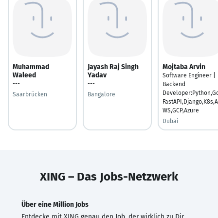
Muhammad
Jayash Raj Singh
Mojtaba Arvin
Waleed
Yadav
Software Engineer |
---
---
Backend
Developer:Python,Go
Saarbrücken
Bangalore
FastAPI,Django,K8s,A
WS,GCP,Azure
Dubai
XING – Das Jobs-Netzwerk
Über eine Million Jobs
Entdecke mit XING genau den Job, der wirklich zu Dir