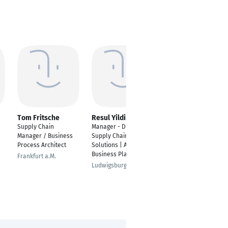
Tom Fritsche
Resul Yildirim
Heidrun Jarz-Roth
Supply Chain
Manager - Digital
Supply Chain
Manager / Business
Supply Chain
Manager Passenger
Process Architect
Solutions | Advanced
Car Chains
Business Planning
Frankfurt a.M.
Graz
Ludwigsburg