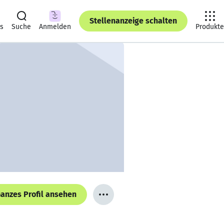
Stellenanzeige schalten
ts
Suche
Anmelden
Produkte
anzes Profil ansehen