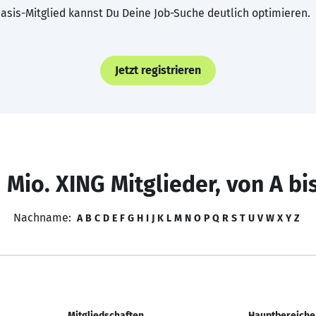
asis-Mitglied kannst Du Deine Job-Suche deutlich optimieren.
Jetzt registrieren
 Mio. XING Mitglieder, von A bi
Nachname:
A
B
C
D
E
F
G
H
I
J
K
L
M
N
O
P
Q
R
S
T
U
V
W
X
Y
Z
Mitgliedschaften
Hauptbereiche