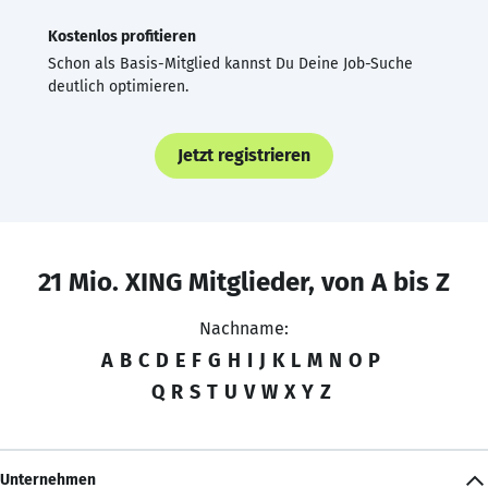
Kostenlos profitieren
Schon als Basis-Mitglied kannst Du Deine Job-Suche
deutlich optimieren.
Jetzt registrieren
21 Mio. XING Mitglieder, von A bis Z
Nachname:
A
B
C
D
E
F
G
H
I
J
K
L
M
N
O
P
Q
R
S
T
U
V
W
X
Y
Z
Unternehmen