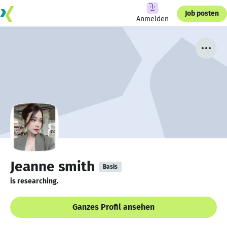
Job posten
Anmelden
Jeanne smith
Basis
is researching.
Ganzes Profil ansehen