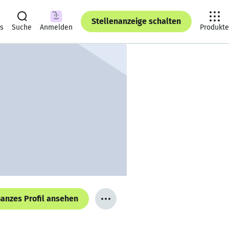
Stellenanzeige schalten
ts
Suche
Anmelden
Produkte
anzes Profil ansehen