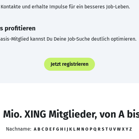
Kontakte und erhalte Impulse für ein besseres Job-Leben.
s profitieren
asis-Mitglied kannst Du Deine Job-Suche deutlich optimieren.
Jetzt registrieren
 Mio. XING Mitglieder, von A bi
Nachname:
A
B
C
D
E
F
G
H
I
J
K
L
M
N
O
P
Q
R
S
T
U
V
W
X
Y
Z