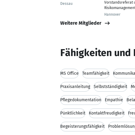
Vorstandsreferat 
Dessau
Risikomanagemen
Hannover
Weitere Mitglieder
Fähigkeiten und 
MS Office
Teamfähigkeit
Kommunikat
Praxisanleitung
Selbstständigkeit
Mo
Pflegedokumentation
Empathie
Bela
Pünktlichkeit
Kontaktfreudigkeit
Fre
Begeisterungsfähigkeit
Problemlösu