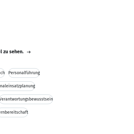
il zu sehen.
sch
Personalführung
naleinsatzplanung
Verantwortungsbewusstsein
ernbereitschaft