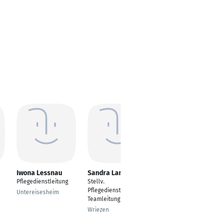
Iwona Lessnau
Sandra Lambrecht
Lisa Lienhard
Pflegedienstleitung
Stellv.
Pflegedienstleitung
Pflegedienstleitung,
Untereisesheim
Offenburg, Baden-
Teamleitung
Württemberg,
Wriezen
Deutschland