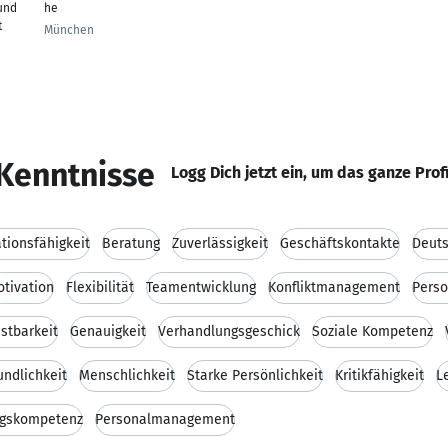
und
he
t
München
Kenntnisse
Logg Dich jetzt ein, um das ganze Prof
ionsfähigkeit
Beratung
Zuverlässigkeit
Geschäftskontakte
Deut
tivation
Flexibilität
Teamentwicklung
Konfliktmanagement
Perso
stbarkeit
Genauigkeit
Verhandlungsgeschick
Soziale Kompetenz
undlichkeit
Menschlichkeit
Starke Persönlichkeit
Kritikfähigkeit
L
ngskompetenz
Personalmanagement