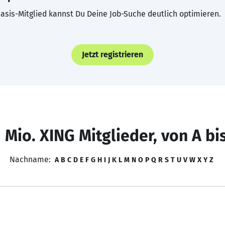
asis-Mitglied kannst Du Deine Job-Suche deutlich optimieren.
Jetzt registrieren
 Mio. XING Mitglieder, von A bi
Nachname:
A
B
C
D
E
F
G
H
I
J
K
L
M
N
O
P
Q
R
S
T
U
V
W
X
Y
Z