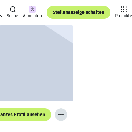
Stellenanzeige schalten
ts
Suche
Anmelden
Produkte
anzes Profil ansehen