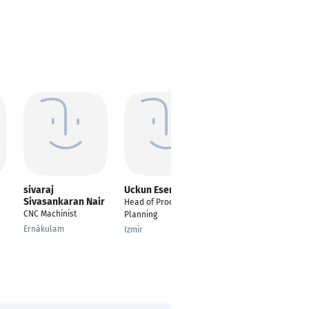
sivaraj
Uckun Esenturk
Lindon Muhaxheri
Sivasankaran Nair
Head of Production
Zerspanungsmechani
CNC Machinist
Planning
ker
Ernākulam
Izmir
Lengerich