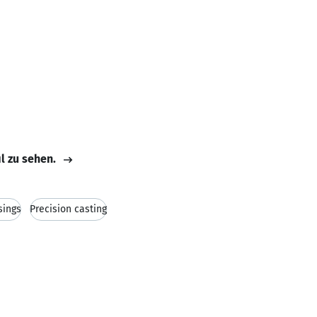
il zu sehen.
sings
Precision casting