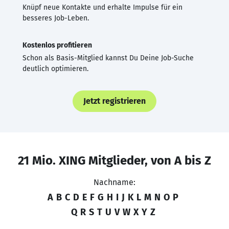
Knüpf neue Kontakte und erhalte Impulse für ein
besseres Job-Leben.
Kostenlos profitieren
Schon als Basis-Mitglied kannst Du Deine Job-Suche
deutlich optimieren.
Jetzt registrieren
21 Mio. XING Mitglieder, von A bis Z
Nachname:
A
B
C
D
E
F
G
H
I
J
K
L
M
N
O
P
Q
R
S
T
U
V
W
X
Y
Z