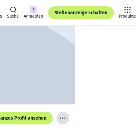
Stellenanzeige schalten
ts
Suche
Anmelden
Produkte
anzes Profil ansehen