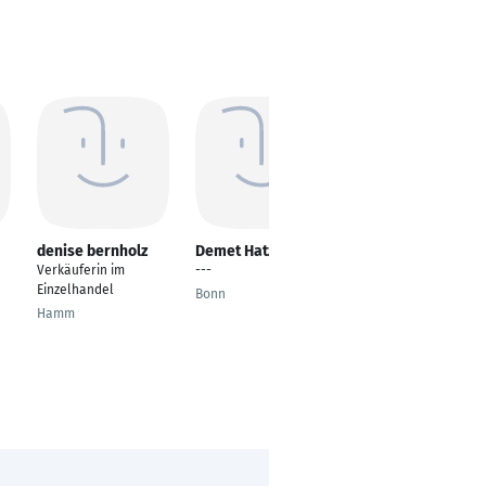
denise bernholz
Demet Hatziali
Leonardo Mazzei
Verkäuferin im
---
Kaufmann für
Einzelhandel
Versicherungen und
Bonn
Finanzen
Hamm
Backnang