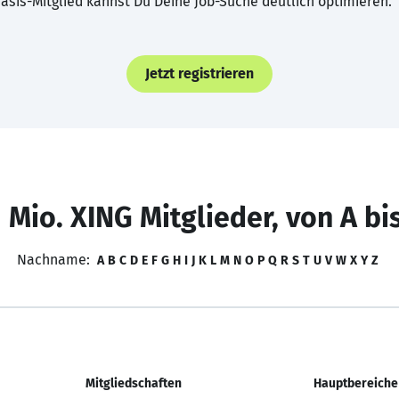
asis-Mitglied kannst Du Deine Job-Suche deutlich optimieren.
Jetzt registrieren
 Mio. XING Mitglieder, von A bi
Nachname:
A
B
C
D
E
F
G
H
I
J
K
L
M
N
O
P
Q
R
S
T
U
V
W
X
Y
Z
Mitgliedschaften
Hauptbereiche