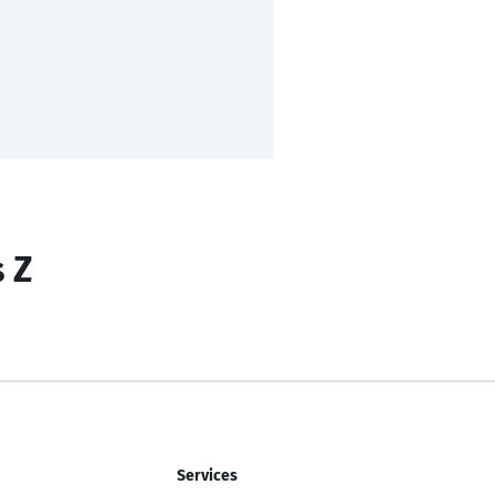
s Z
Services