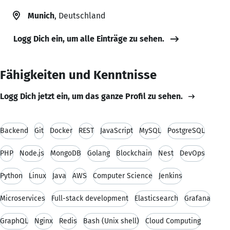
Munich
, Deutschland
Logg Dich ein, um alle Einträge zu sehen.
Fähigkeiten und Kenntnisse
Logg Dich jetzt ein, um das ganze Profil zu sehen.
Backend
Git
Docker
REST
JavaScript
MySQL
PostgreSQL
PHP
Node.js
MongoDB
Golang
Blockchain
Nest
DevOps
Python
Linux
Java
AWS
Computer Science
Jenkins
Microservices
Full-stack development
Elasticsearch
Grafana
GraphQL
Nginx
Redis
Bash (Unix shell)
Cloud Computing