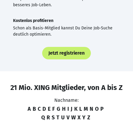
besseres Job-Leben.
Kostenlos profitieren
Schon als Basis-Mitglied kannst Du Deine Job-Suche
deutlich optimieren.
Jetzt registrieren
21 Mio. XING Mitglieder, von A bis Z
Nachname:
A
B
C
D
E
F
G
H
I
J
K
L
M
N
O
P
Q
R
S
T
U
V
W
X
Y
Z