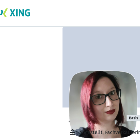
Jennifer Heuß
Basis
Angestellt, Fachverkäuferi