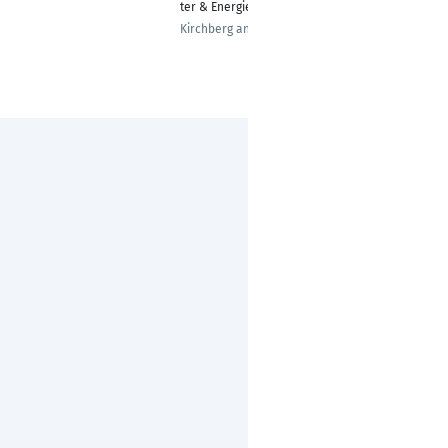
ter & Energieberater
Kirchberg an der Murr