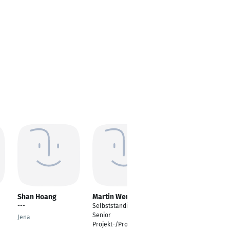
Shan Hoang
Martin Wenzl
Arthur Kammler
---
Selbstständiger
Team Lead Power
Senior
Plattform
Jena
Projekt-/Programmlei
Berlin