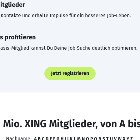
itglieder
Kontakte und erhalte Impulse für ein besseres Job-Leben.
s profitieren
asis-Mitglied kannst Du Deine Job-Suche deutlich optimieren.
Jetzt registrieren
 Mio. XING Mitglieder, von A bi
Nachname:
A
B
C
D
E
F
G
H
I
J
K
L
M
N
O
P
Q
R
S
T
U
V
W
X
Y
Z