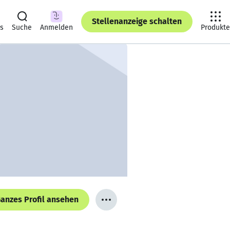
Stellenanzeige schalten
ts
Suche
Anmelden
Produkte
anzes Profil ansehen