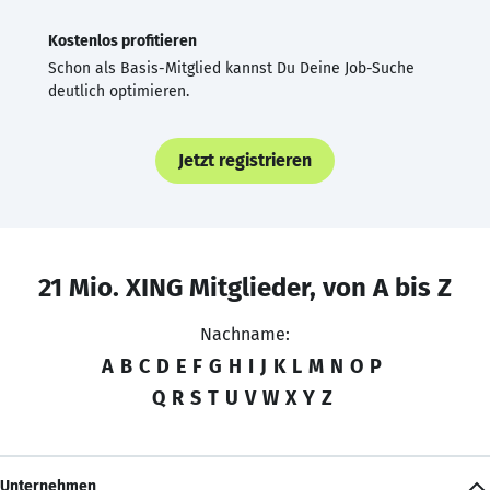
Kostenlos profitieren
Schon als Basis-Mitglied kannst Du Deine Job-Suche
deutlich optimieren.
Jetzt registrieren
21 Mio. XING Mitglieder, von A bis Z
Nachname:
A
B
C
D
E
F
G
H
I
J
K
L
M
N
O
P
Q
R
S
T
U
V
W
X
Y
Z
Unternehmen