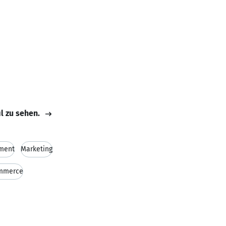
il zu sehen.
ment
Marketing
mmerce