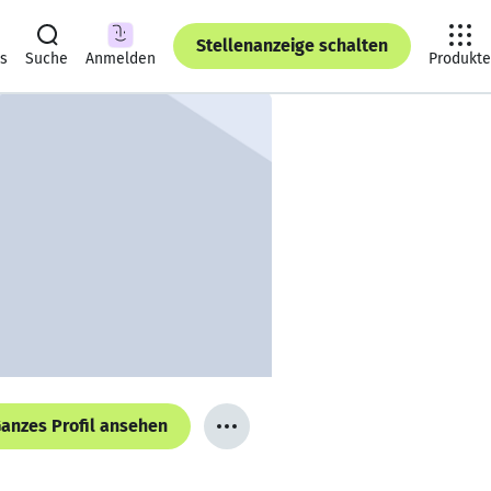
Stellenanzeige schalten
ts
Suche
Anmelden
Produkte
anzes Profil ansehen