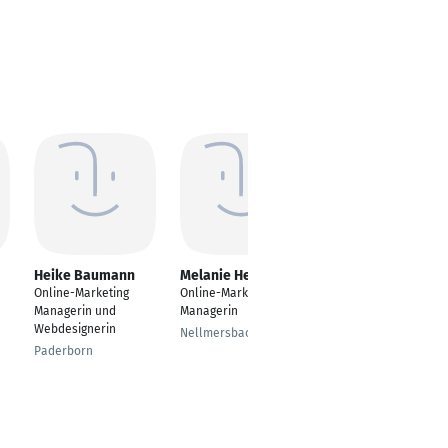
Heike Baumann
Melanie Herczeg
Saron Wagner
Online-Marketing
Online-Marketing
Online-Marketing
Managerin und
Managerin
Managerin
Webdesignerin
Nellmersbach
Ulm
Paderborn