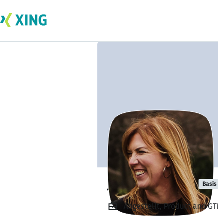
Jennifer Toole
Basis
Angestellt, Product and G