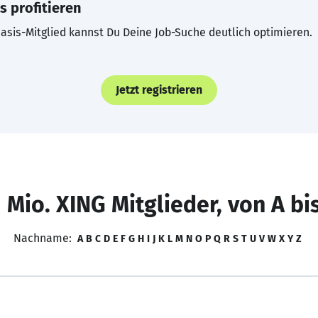
s profitieren
asis-Mitglied kannst Du Deine Job-Suche deutlich optimieren.
Jetzt registrieren
 Mio. XING Mitglieder, von A bi
Nachname:
A
B
C
D
E
F
G
H
I
J
K
L
M
N
O
P
Q
R
S
T
U
V
W
X
Y
Z