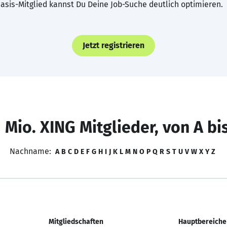
asis-Mitglied kannst Du Deine Job-Suche deutlich optimieren.
Jetzt registrieren
 Mio. XING Mitglieder, von A bi
Nachname:
A
B
C
D
E
F
G
H
I
J
K
L
M
N
O
P
Q
R
S
T
U
V
W
X
Y
Z
Mitgliedschaften
Hauptbereiche