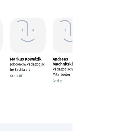
Markus Kowalzik
Andreas
Christian Ryba
Machnitzki
Jobcoach/Pädagogisc
---
Pädagogischer
he Fachkraft
Wiesbaden
Mitarbeiter
Kreis RE
Berlin