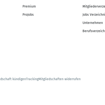
Premium
Mitgliederverz
ProJobs
Jobs Verzeichn
Unternehmen
Berufsverzeich
edschaft kündigen
Tracking
Mitgliedschaften widerrufen