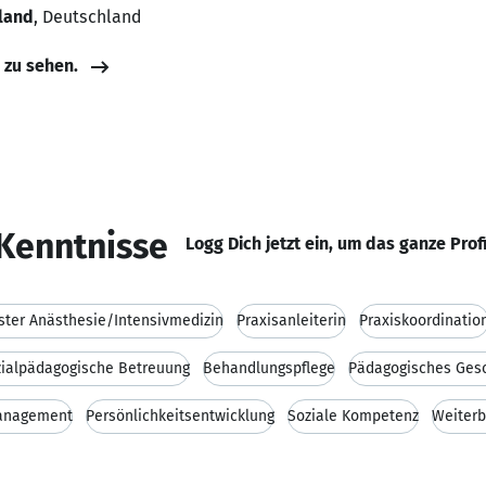
land
, Deutschland
e zu sehen.
Kenntnisse
Logg Dich jetzt ein, um das ganze Prof
ter Anästhesie/Intensivmedizin
Praxisanleiterin
Praxiskoordinatio
ialpädagogische Betreuung
Behandlungspflege
Pädagogisches Ges
management
Persönlichkeitsentwicklung
Soziale Kompetenz
Weiterb