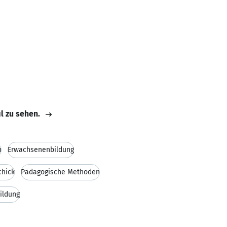
il zu sehen.
n
Erwachsenenbildung
chick
Pädagogische Methoden
ildung