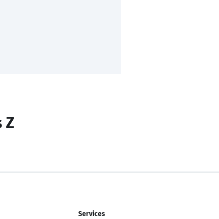
s Z
Services