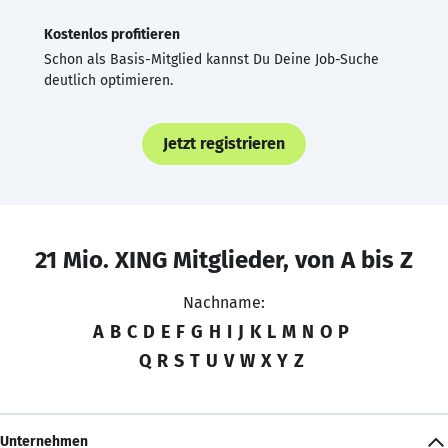
Kostenlos profitieren
Schon als Basis-Mitglied kannst Du Deine Job-Suche
deutlich optimieren.
Jetzt registrieren
21 Mio. XING Mitglieder, von A bis Z
Nachname:
A
B
C
D
E
F
G
H
I
J
K
L
M
N
O
P
Q
R
S
T
U
V
W
X
Y
Z
Unternehmen