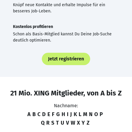
Knüpf neue Kontakte und erhalte Impulse für ein
besseres Job-Leben.
Kostenlos profitieren
Schon als Basis-Mitglied kannst Du Deine Job-Suche
deutlich optimieren.
Jetzt registrieren
21 Mio. XING Mitglieder, von A bis Z
Nachname:
A
B
C
D
E
F
G
H
I
J
K
L
M
N
O
P
Q
R
S
T
U
V
W
X
Y
Z