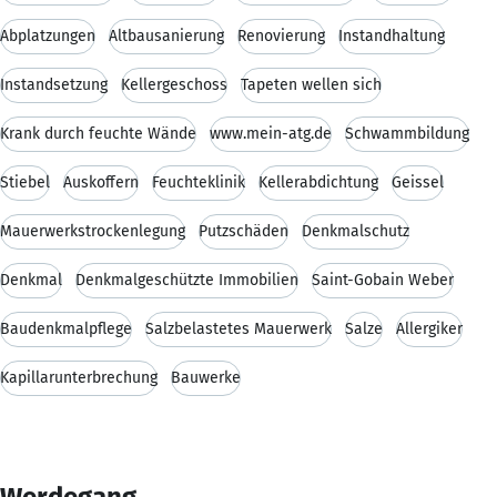
Abplatzungen
Altbausanierung
Renovierung
Instandhaltung
Instandsetzung
Kellergeschoss
Tapeten wellen sich
Krank durch feuchte Wände
www.mein-atg.de
Schwammbildung
Stiebel
Auskoffern
Feuchteklinik
Kellerabdichtung
Geissel
Mauerwerkstrockenlegung
Putzschäden
Denkmalschutz
Denkmal
Denkmalgeschützte Immobilien
Saint-Gobain Weber
Baudenkmalpflege
Salzbelastetes Mauerwerk
Salze
Allergiker
Kapillarunterbrechung
Bauwerke
Werdegang