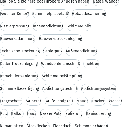
Egal ob Sie kleinere oder größere Anliegen haben
Nasse Wände?
Feuchter Keller?
Schimmelpilzbefall?
Gebäudesanierung
Rissverpressung
Innenabdichtung
Schimmelpilz
Bauwerksdämmung
Bauwerkstrockenlegung
Technische Trocknung
Sanierputz
Außenabdichtung
Keller Trockenlegung
Wandsohlenanschluß
Injektion
Immobiliensanierung
Schimmelbekämpfung
Schimmelbeseitigung
Abdichtungstechnik
Abdichtungssystem
Erdgeschoss
Salpeter
Baufeuchtigkeit
Mauer
Trocken
Wasser
Putz
Balkon
Haus
Nasser Putz
Isolierung
Bauisolierung
Klimaplatten
Stockflecken
Flachdach
Schimmelschäden