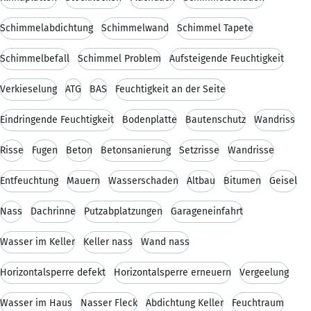
Schimmelabdichtung
Schimmelwand
Schimmel Tapete
Schimmelbefall
Schimmel Problem
Aufsteigende Feuchtigkeit
Verkieselung
ATG
BAS
Feuchtigkeit an der Seite
Eindringende Feuchtigkeit
Bodenplatte
Bautenschutz
Wandriss
Risse
Fugen
Beton
Betonsanierung
Setzrisse
Wandrisse
Entfeuchtung
Mauern
Wasserschaden
Altbau
Bitumen
Geisel
Nass
Dachrinne
Putzabplatzungen
Garageneinfahrt
Wasser im Keller
Keller nass
Wand nass
Horizontalsperre defekt
Horizontalsperre erneuern
Vergeelung
Wasser im Haus
Nasser Fleck
Abdichtung Keller
Feuchtraum