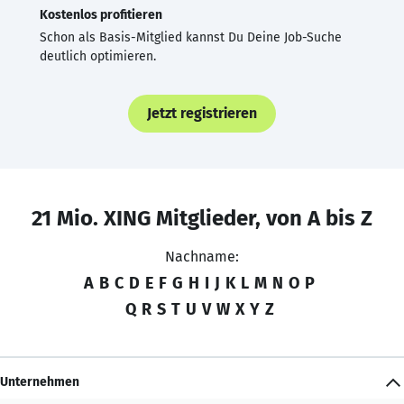
Kostenlos profitieren
Schon als Basis-Mitglied kannst Du Deine Job-Suche
deutlich optimieren.
Jetzt registrieren
21 Mio. XING Mitglieder, von A bis Z
Nachname:
A
B
C
D
E
F
G
H
I
J
K
L
M
N
O
P
Q
R
S
T
U
V
W
X
Y
Z
Unternehmen