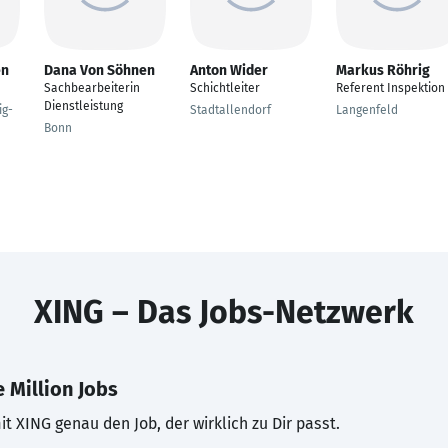
en
Dana Von Söhnen
Anton Wider
Markus Röhrig
Sachbearbeiterin
Schichtleiter
Referent Inspektion
Dienstleistung
ig-
Stadtallendorf
Langenfeld
Bonn
XING – Das Jobs-Netzwerk
 Million Jobs
t XING genau den Job, der wirklich zu Dir passt.