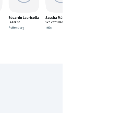
Eduardo Lauricella
Sascha Müller
Daniel Janik
Lagerist
Schichtführer
Schichtleiter
Rottenburg
Köln
Mannheim