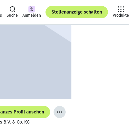
Stellenanzeige schalten
ts
Suche
Anmelden
Produkte
anzes Profil ansehen
 B.V. & Co. KG