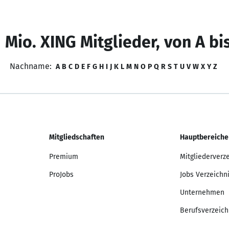
 Mio. XING Mitglieder, von A bi
Nachname:
A
B
C
D
E
F
G
H
I
J
K
L
M
N
O
P
Q
R
S
T
U
V
W
X
Y
Z
Mitgliedschaften
Hauptbereiche
Premium
Mitgliederverz
ProJobs
Jobs Verzeichn
Unternehmen
Berufsverzeich