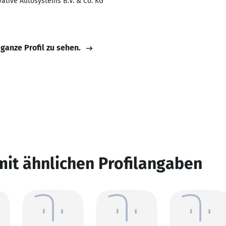
tive Autosystems B.V. & Co. KG
 ganze Profil zu sehen.
mit ähnlichen Profilangaben