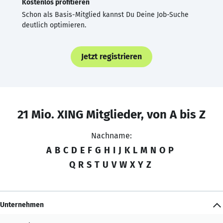
Kostenlos profitieren
Schon als Basis-Mitglied kannst Du Deine Job-Suche
deutlich optimieren.
Jetzt registrieren
21 Mio. XING Mitglieder, von A bis Z
Nachname:
A
B
C
D
E
F
G
H
I
J
K
L
M
N
O
P
Q
R
S
T
U
V
W
X
Y
Z
Unternehmen