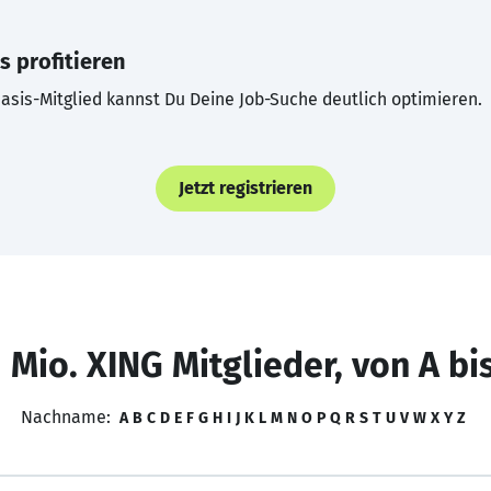
s profitieren
asis-Mitglied kannst Du Deine Job-Suche deutlich optimieren.
Jetzt registrieren
 Mio. XING Mitglieder, von A bi
Nachname:
A
B
C
D
E
F
G
H
I
J
K
L
M
N
O
P
Q
R
S
T
U
V
W
X
Y
Z