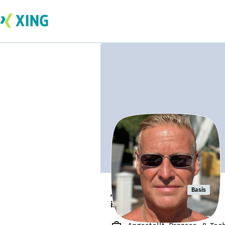
Jens Köster
Basis
ist offen für Projekte. 🔎