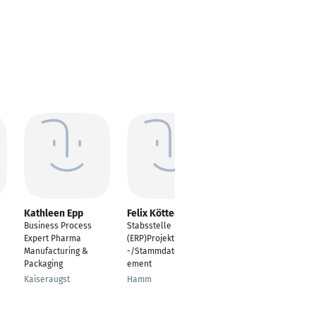
Kathleen Epp
Felix Kötters
Dominik
Heidukowski
Business Process
Stabsstelle
Sachbearbeiter im
Expert Pharma
(ERP)Projekt-/Prozess
öffentl. Dienst
Manufacturing &
-/Stammdatenmanag
/Projekt- u.
Packaging
ement
Vergabemanager
Kaiseraugst
Hamm
Schönkirchen