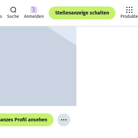
Stellenanzeige schalten
ts
Suche
Anmelden
Produkte
anzes Profil ansehen