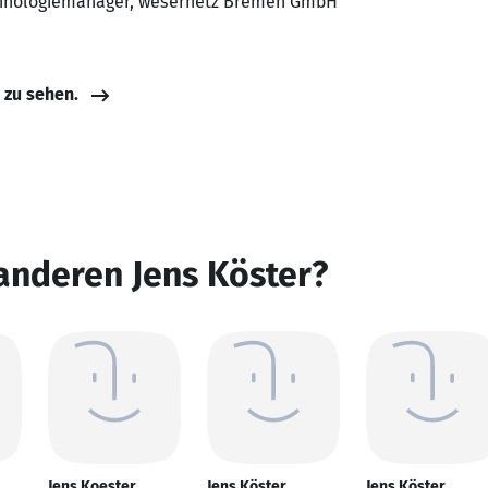
echnologiemanager, wesernetz Bremen GmbH
e zu sehen.
anderen Jens Köster?
Jens Koester
Jens Köster
Jens Köster