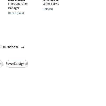
Fleet Operation
Leiter Service
Business Manager
Manager
Herford
Herten
Haren (Ems)
il zu sehen.
it
Zuverlässigkeit