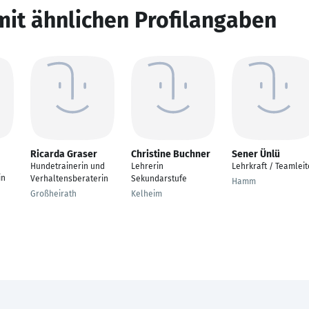
mit ähnlichen Profilangaben
Ricarda Graser
Christine Buchner
Sener Ünlü
Hundetrainerin und
Lehrerin
Lehrkraft / Teamleit
in
Verhaltensberaterin
Sekundarstufe
Hamm
Großheirath
Kelheim