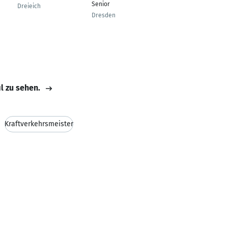
Senior
Systemadministrator,
Dreieich
Disponent
Dresden
Düsseldorf
il zu sehen.
Kraftverkehrsmeister