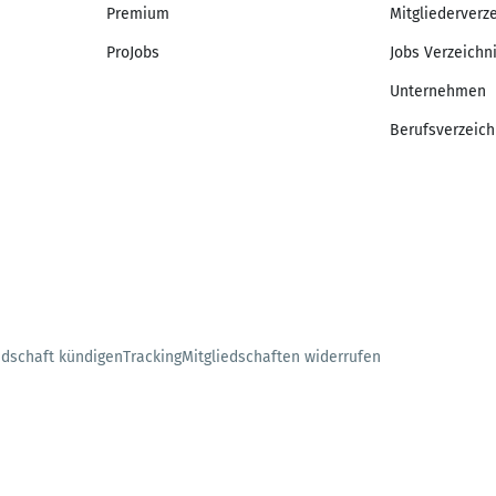
Premium
Mitgliederverz
ProJobs
Jobs Verzeichn
Unternehmen
Berufsverzeich
edschaft kündigen
Tracking
Mitgliedschaften widerrufen