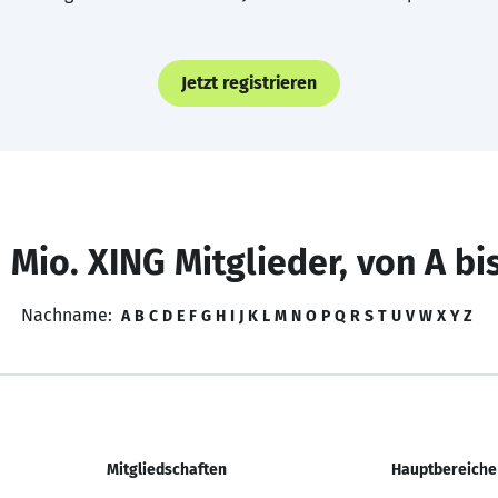
Jetzt registrieren
 Mio. XING Mitglieder, von A bi
Nachname:
A
B
C
D
E
F
G
H
I
J
K
L
M
N
O
P
Q
R
S
T
U
V
W
X
Y
Z
Mitgliedschaften
Hauptbereiche