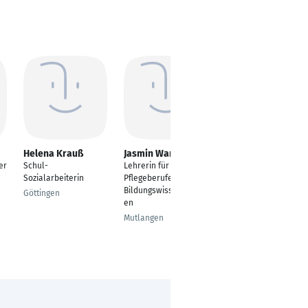
Helena Krauß
Jasmin Wandel
Marisa Schröder
er
Schul-
Lehrerin für
Lehrerin
Sozialarbeiterin
Pflegeberufe; M.A.
Berlin
Bildungswissenschaft
Göttingen
en
Mutlangen