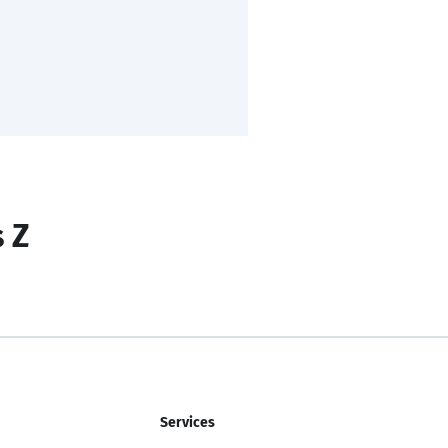
s Z
Services