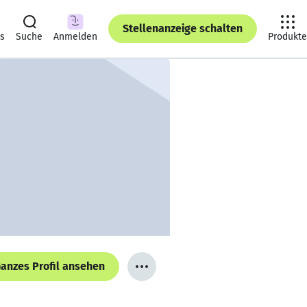
Stellenanzeige schalten
ts
Suche
Anmelden
Produkte
anzes Profil ansehen