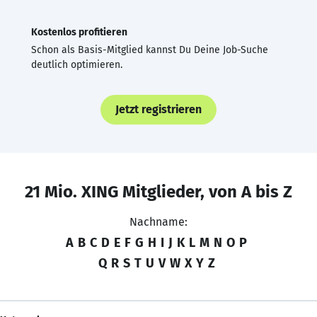
Kostenlos profitieren
Schon als Basis-Mitglied kannst Du Deine Job-Suche
deutlich optimieren.
Jetzt registrieren
21 Mio. XING Mitglieder, von A bis Z
Nachname:
A
B
C
D
E
F
G
H
I
J
K
L
M
N
O
P
Q
R
S
T
U
V
W
X
Y
Z