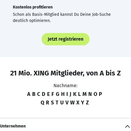
Kostenlos profitieren
Schon als Basis-Mitglied kannst Du Deine Job-Suche
deutlich optimieren.
Jetzt registrieren
21 Mio. XING Mitglieder, von A bis Z
Nachname:
A
B
C
D
E
F
G
H
I
J
K
L
M
N
O
P
Q
R
S
T
U
V
W
X
Y
Z
Unternehmen