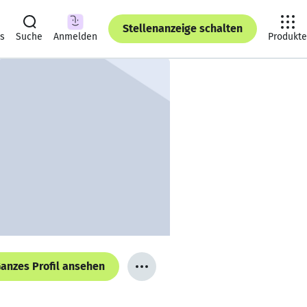
Stellenanzeige schalten
ts
Suche
Anmelden
Produkte
anzes Profil ansehen