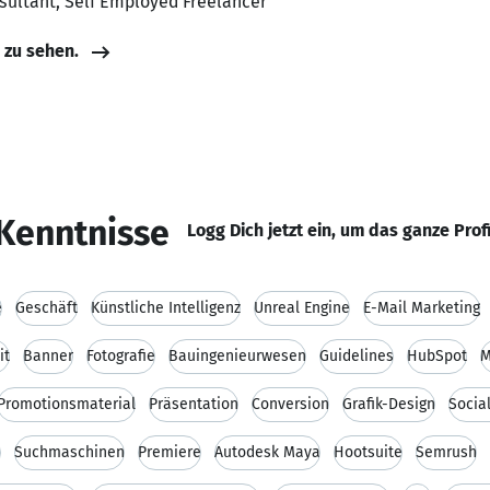
nsultant, Self Employed Freelancer
e zu sehen.
Kenntnisse
Logg Dich jetzt ein, um das ganze Prof
e
Geschäft
Künstliche Intelligenz
Unreal Engine
E-Mail Marketing
it
Banner
Fotografie
Bauingenieurwesen
Guidelines
HubSpot
M
Promotionsmaterial
Präsentation
Conversion
Grafik-Design
Socia
e
Suchmaschinen
Premiere
Autodesk Maya
Hootsuite
Semrush