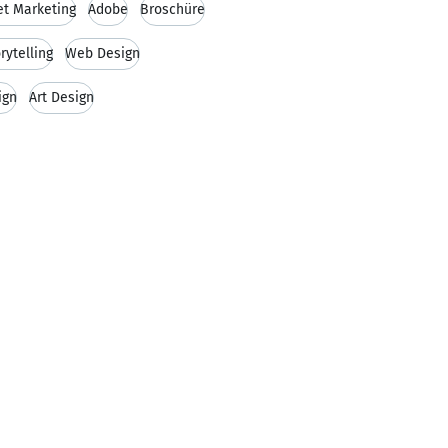
et Marketing
Adobe
Broschüre
rytelling
Web Design
ign
Art Design