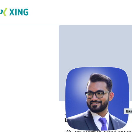
Jenson Thomas
Bas
is available. ✅