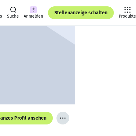
Stellenanzeige schalten
ts
Suche
Anmelden
Produkte
anzes Profil ansehen