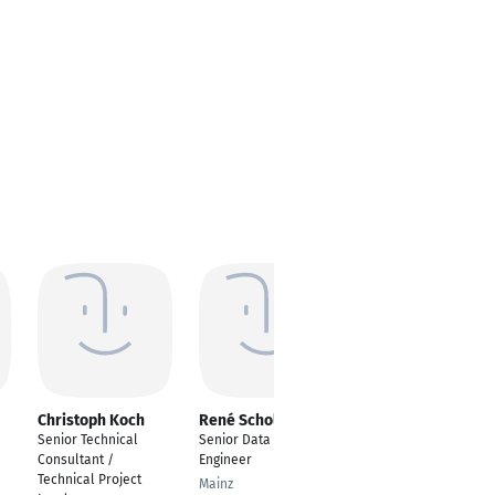
Christoph Koch
René Schollmeyer
Bodo Clausen
Senior Technical
Senior Data Platform
Lead Consultant
Consultant /
Engineer
Lindlar
Technical Project
Mainz