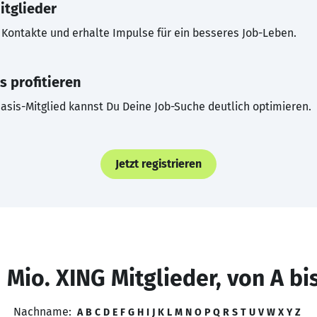
itglieder
Kontakte und erhalte Impulse für ein besseres Job-Leben.
s profitieren
asis-Mitglied kannst Du Deine Job-Suche deutlich optimieren.
Jetzt registrieren
 Mio. XING Mitglieder, von A bi
Nachname:
A
B
C
D
E
F
G
H
I
J
K
L
M
N
O
P
Q
R
S
T
U
V
W
X
Y
Z