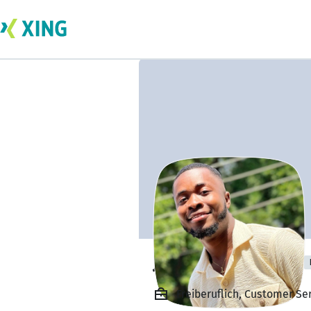
Jerry kofi Nartey
Freiberuflich, Customer Se