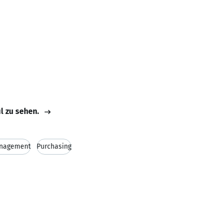
il zu sehen.
anagement
Purchasing