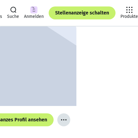
Stellenanzeige schalten
ts
Suche
Anmelden
Produkte
anzes Profil ansehen