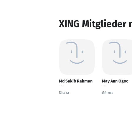
XING Mitglieder 
Md Sakib Rahman
May Ann Ogoc
---
---
Dhaka
Gérma