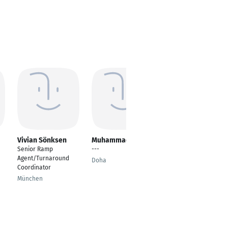
Vivian Sönksen
Muhammad Karim
Papaga Bless
Senior Ramp
---
---
Agent/Turnaround
Doha
Accra
Coordinator
München