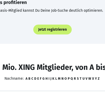
s profitieren
asis-Mitglied kannst Du Deine Job-Suche deutlich optimieren.
Jetzt registrieren
 Mio. XING Mitglieder, von A bi
Nachname:
A
B
C
D
E
F
G
H
I
J
K
L
M
N
O
P
Q
R
S
T
U
V
W
X
Y
Z