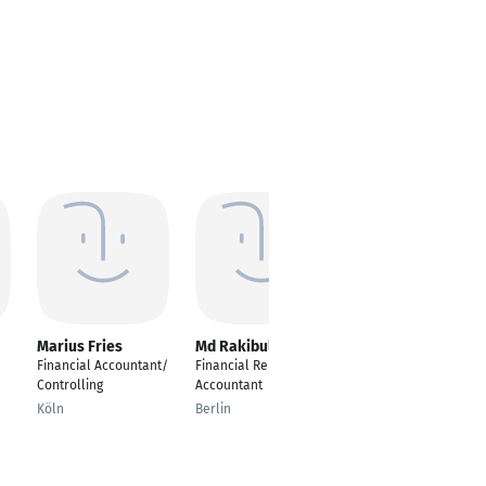
Marius Fries
Md Rakibul Hassan
Christian Michaelis
Financial Accountant/
Financial Reporting-
Junior Asset
Controlling
Accountant
Controller
Köln
Berlin
Hamburg