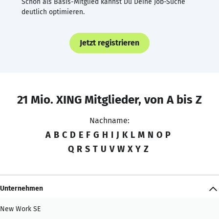
Schon als Basis-Mitglied kannst Du Deine Job-Suche
deutlich optimieren.
Jetzt registrieren
21 Mio. XING Mitglieder, von A bis Z
Nachname:
A
B
C
D
E
F
G
H
I
J
K
L
M
N
O
P
Q
R
S
T
U
V
W
X
Y
Z
Unternehmen
New Work SE