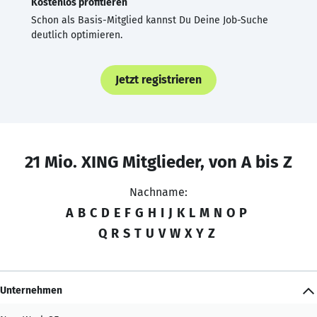
Kostenlos profitieren
Schon als Basis-Mitglied kannst Du Deine Job-Suche
deutlich optimieren.
Jetzt registrieren
21 Mio. XING Mitglieder, von A bis Z
Nachname:
A
B
C
D
E
F
G
H
I
J
K
L
M
N
O
P
Q
R
S
T
U
V
W
X
Y
Z
Unternehmen