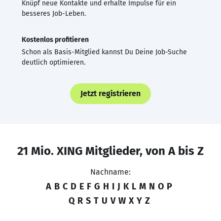
Knüpf neue Kontakte und erhalte Impulse für ein
besseres Job-Leben.
Kostenlos profitieren
Schon als Basis-Mitglied kannst Du Deine Job-Suche
deutlich optimieren.
Jetzt registrieren
21 Mio. XING Mitglieder, von A bis Z
Nachname:
A
B
C
D
E
F
G
H
I
J
K
L
M
N
O
P
Q
R
S
T
U
V
W
X
Y
Z