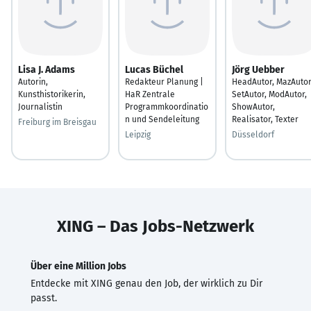
Lisa J. Adams
Lucas Büchel
Jörg Uebber
Autorin,
Redakteur Planung |
HeadAutor, MazAutor
Kunsthistorikerin,
HaR Zentrale
SetAutor, ModAutor,
Journalistin
Programmkoordinatio
ShowAutor,
n und Sendeleitung
Realisator, Texter
Freiburg im Breisgau
Leipzig
Düsseldorf
XING – Das Jobs-Netzwerk
Über eine Million Jobs
Entdecke mit XING genau den Job, der wirklich zu Dir
passt.