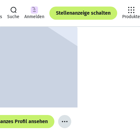
Stellenanzeige schalten
ts
Suche
Anmelden
Produkte
anzes Profil ansehen