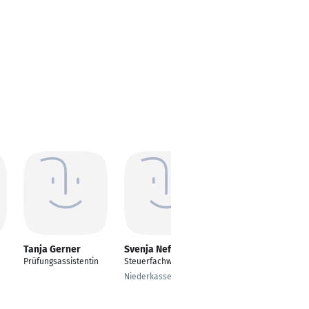
Tanja Gerner
Svenja Neff
Kristin Schult
Prüfungsassistentin
Steuerfachwirtin
Steuer- und
Prüfungsassistentin
Niederkassel