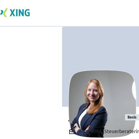
Jessica Euting
Basis
Angestellt, Steuerberater