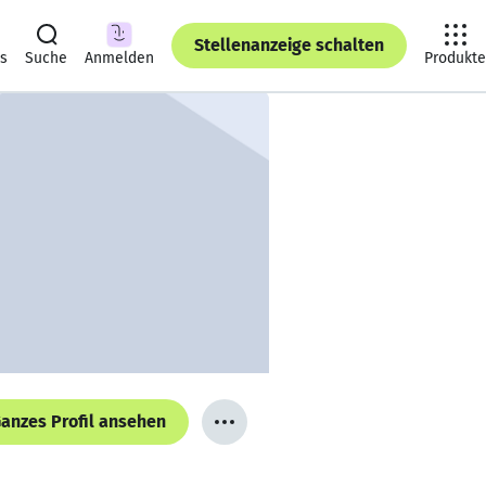
Stellenanzeige schalten
ts
Suche
Anmelden
Produkte
anzes Profil ansehen