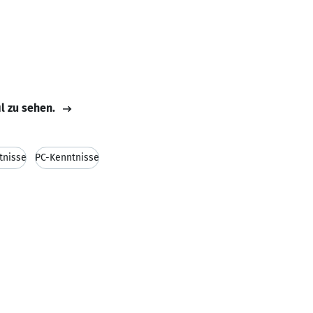
il zu sehen.
tnisse
PC-Kenntnisse