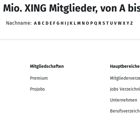
 Mio. XING Mitglieder, von A bi
Nachname:
A
B
C
D
E
F
G
H
I
J
K
L
M
N
O
P
Q
R
S
T
U
V
W
X
Y
Z
Mitgliedschaften
Hauptbereiche
Premium
Mitgliederverz
ProJobs
Jobs Verzeichn
Unternehmen
Berufsverzeich