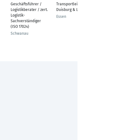
Geschäftsführer /
Transportleiter
Produktionslogistiker
Logistikberater / zert.
Duisburg & Lohfelden
Langkampfen
Logistik-
Essen
Sachverständiger
(ISO 17024)
Schwanau