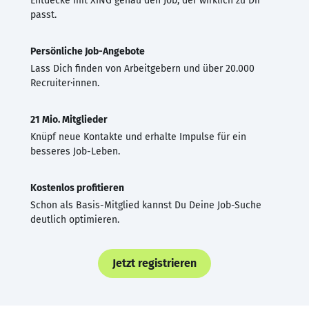
Entdecke mit XING genau den Job, der wirklich zu Dir
passt.
Persönliche Job-Angebote
Lass Dich finden von Arbeitgebern und über 20.000
Recruiter·innen.
21 Mio. Mitglieder
Knüpf neue Kontakte und erhalte Impulse für ein
besseres Job-Leben.
Kostenlos profitieren
Schon als Basis-Mitglied kannst Du Deine Job-Suche
deutlich optimieren.
Jetzt registrieren